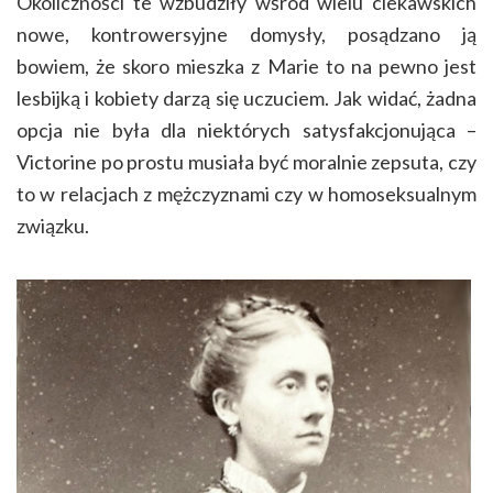
Okoliczności te wzbudziły wśród wielu ciekawskich
nowe, kontrowersyjne domysły, posądzano ją
bowiem, że skoro mieszka z Marie to na pewno jest
lesbijką i kobiety darzą się uczuciem. Jak widać, żadna
opcja nie była dla niektórych satysfakcjonująca –
Victorine po prostu musiała być moralnie zepsuta, czy
to w relacjach z mężczyznami czy w homoseksualnym
związku.