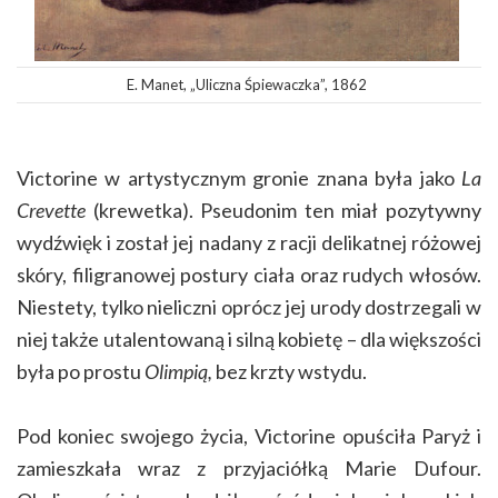
E. Manet, „Uliczna Śpiewaczka”, 1862
Victorine w artystycznym gronie znana była jako
La
Crevette
(krewetka). Pseudonim ten miał pozytywny
wydźwięk i został jej nadany z racji delikatnej różowej
skóry, filigranowej postury ciała oraz rudych włosów.
Niestety, tylko nieliczni oprócz jej urody dostrzegali w
niej także utalentowaną i silną kobietę – dla większości
była po prostu
Olimpią,
bez krzty wstydu.
Pod koniec swojego życia, Victorine opuściła Paryż i
zamieszkała wraz z przyjaciółką Marie Dufour.