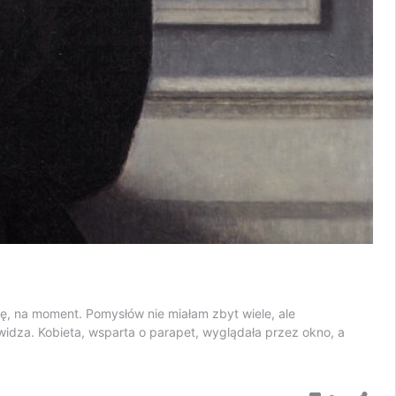
lę, na moment. Pomysłów nie miałam zbyt wiele, ale
idza. Kobieta, wsparta o parapet, wyglądała przez okno, a