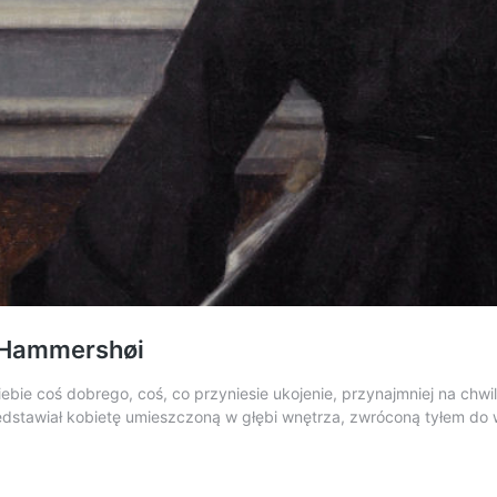
a Hammershøi
ebie coś dobrego, coś, co przyniesie ukojenie, przynajmniej na chwi
dstawiał kobietę umieszczoną w głębi wnętrza, zwróconą tyłem do w