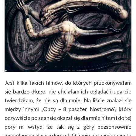
Jest kilka takich filmów, do których przekonywałam
się bardzo długo, nie chciałam ich oglądać i uparcie
twierdziłam, że nie są dla mnie. Na liście znalazł się
między innymi „Obcy – 8 pasażer Nostromo”, który
oczywiście po seansie okazał się dla mnie hitem i do tej
pory mi wstyd, że tak się z góry bezsensownie
wypięłam na klasykę kina sf. O filmie nie zamierzam tu