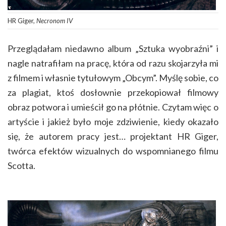
HR Giger,
Necronom IV
Przeglądałam niedawno album „Sztuka wyobraźni” i
nagle natrafiłam na pracę, która od razu skojarzyła mi
z filmem i własnie tytułowym „Obcym”. Myślę sobie, co
za plagiat, ktoś dosłownie przekopiował filmowy
obraz potwora i umieścił go na płótnie. Czytam więc o
artyście i jakież było moje zdziwienie, kiedy okazało
się, że autorem pracy jest… projektant HR Giger,
twórca efektów wizualnych do wspomnianego filmu
Scotta.