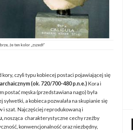
brze, że ten kolor „zszedł”
ory, czyli typu kobiecej postaci pojawiającej się
archaicznym (ok. 720/700-480 p.n.e.)
Kora i
rym postać męska (przedstawiana nago) była
 sylwetki, a kobieca pozwalała na skupianie się
 i szat. Najczęściej reprodukowaną i
u
,
nosząca charakterystyczne cechy rzeźby
atyczność, konwencjonalność oraz niezbędny,