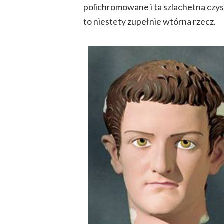
polichromowane i ta szlachetna czys
to niestety zupełnie wtórna rzecz.