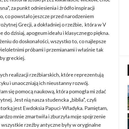
na”, za punkt odniesienia i źródło inspiracji
to, co powstało jeszcze przed narodzeniem
ożytnej Grecji, a dokładniej o rzeźbie, która w V
e do dzisiaj, apogeum ideału i klasycznego piękna.
żeniu do doskonałości, wszystko to, co najlepsze
eloletnimi próbami i przemianami i właśnie tak
by greckiej.
ch realizacji rzeźbiarskich, które reprezentują
yku i unaoczniają ich nieustanny rozwój.
łam się pomocą naukową, która pomogła mi zdać
tnej. Jest nią nasza studencka „biblia”, czyli
 autorką jest Ewdoksia Papuci-Władyka. Pamiętam,
 bardzo mnie zmartwiła i zburzyła moje spojrzenie
 wszystkie rzeźby antyczne były w oryginalne