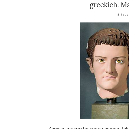
greckich. M
8 lut
Zawsze mocno fascynował mnie fakt, 