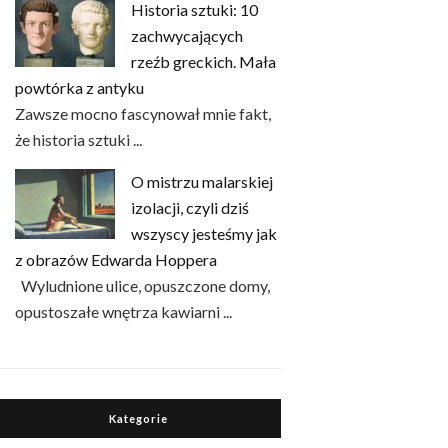
Historia sztuki: 10
zachwycających
rzeźb greckich. Mała
powtórka z antyku
Zawsze mocno fascynował mnie fakt,
że historia sztuki ...
O mistrzu malarskiej
izolacji, czyli dziś
wszyscy jesteśmy jak
z obrazów Edwarda Hoppera
Wyludnione ulice, opuszczone domy,
opustoszałe wnętrza kawiarni ...
Kategorie