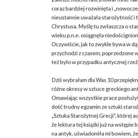
coraz bardziej rozwinięta i „nowoczes
nieustannie uważała starożytność i 
Chrystusa. Myślę tu zwłaszcza o star
wieku p.n.e. osiągnęła niedoścignion
Oczywiście, jak to zwykle bywa w dą
przychodzi z czasem, poprzedzone wi
też było w przypadku antycznej rzeź
Dziś wybrałam dla Was 10 przepiękny
różne okresy w sztuce greckiego ant
Omawiając wszystkie prace posłuży
dość trudny egzamin ze sztuki staroży
„Sztuka Starożytnej Grecji”, której
że lektura tej książki już na wstępie
na antyk, uświadomiła mi bowiem, że