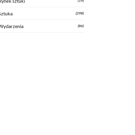
Rynek sztuki
(19)
Sztuka
(298)
Wydarzenia
(86)