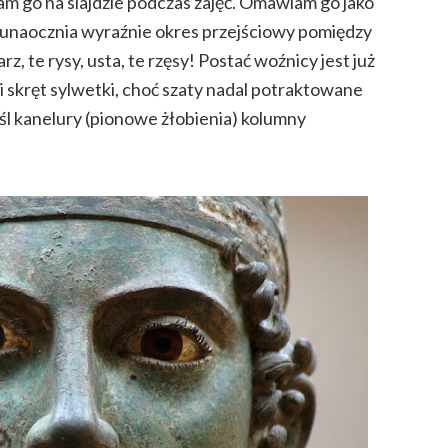
 go na slajdzie podczas zajęć. Omawiam go jako
a unaocznia wyraźnie okres przejściowy pomiędzy
z, te rysy, usta, te rzęsy! Postać woźnicy jest już
ki skręt sylwetki, choć szaty nadal potraktowane
śl kanelury (pionowe żłobienia) kolumny