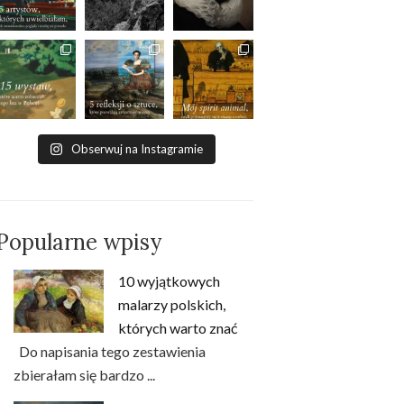
Obserwuj na Instagramie
Popularne wpisy
10 wyjątkowych
malarzy polskich,
których warto znać
Do napisania tego zestawienia
zbierałam się bardzo ...