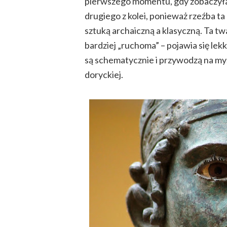
pierwszego momentu, gdy zobaczyłam
drugiego z kolei, ponieważ rzeźba t
sztuką archaiczną a klasyczną. Ta twar
bardziej „ruchoma” – pojawia się lek
są schematycznie i przywodzą na my
doryckiej.