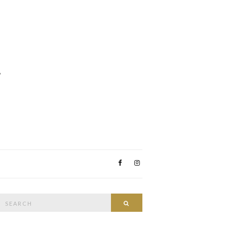
Search
Search
or: