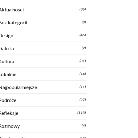
Aktualności
(36)
Bez kategorii
(8)
Design
(46)
Galeria
(2)
Kultura
(81)
Lokalnie
(14)
Najpopularniejsze
(11)
Podróże
(27)
Refleksje
(113)
Rozmowy
(4)