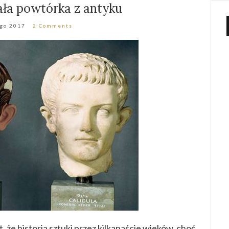
ała powtórka z antyku
ego 2017
2 Comments
że historia sztuki przez kilkanaście wieków, choć