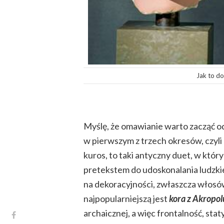
Jak to do
Myślę, że omawianie warto zacząć od k
w pierwszym z trzech okresów, czyli
kuros, to taki antyczny duet, w któ
pretekstem do udoskonalania ludzkiej
na dekoracyjności, zwłaszcza włosów
najpopularniejszą jest
kora z Akropol
archaicznej, a więc frontalność, st