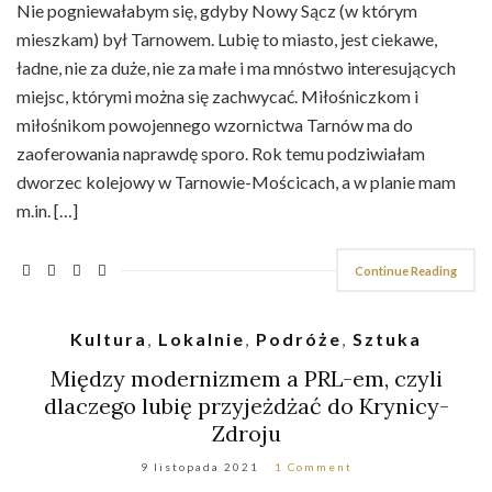
Nie pogniewałabym się, gdyby Nowy Sącz (w którym
mieszkam) był Tarnowem. Lubię to miasto, jest ciekawe,
ładne, nie za duże, nie za małe i ma mnóstwo interesujących
miejsc, którymi można się zachwycać. Miłośniczkom i
miłośnikom powojennego wzornictwa Tarnów ma do
zaoferowania naprawdę sporo. Rok temu podziwiałam
dworzec kolejowy w Tarnowie-Mościcach, a w planie mam
m.in. […]
Continue Reading
Kultura
,
Lokalnie
,
Podróże
,
Sztuka
Między modernizmem a PRL-em, czyli
dlaczego lubię przyjeżdżać do Krynicy-
Zdroju
9 listopada 2021
1 Comment