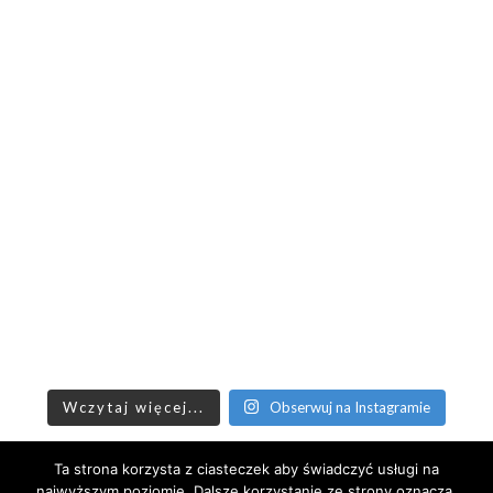
Wczytaj więcej...
Obserwuj na Instagramie
Ta strona korzysta z ciasteczek aby świadczyć usługi na
Minerva
najwyższym poziomie. Dalsze korzystanie ze strony oznacza,