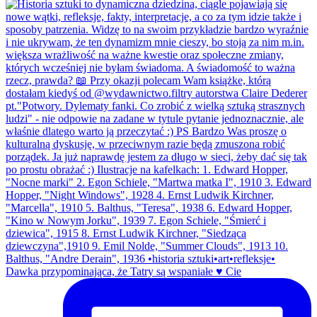
Dawka przypominająca, że Tatry są wspaniałe ♥️ Cie