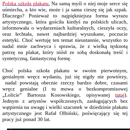
Polska szkoła plakatu
.
Na samą myśl o niej moje serce się
uśmiecha, a kto wie, może i ja sama cieszę się jak szpak.
Dlaczego? Ponieważ to najpiękniejsza forma wyrazu
artystycznego, która gościła kiedyś na polskich ulicach,
informowała o wydarzeniach kulturalnych, cieszyła oczy,
oraz łechtała, nawet najbardziej wyszukane, poczucie
estetyki. Choć wertuję ten temat nieustannie, wszystko to
nadal mnie zachwyca i sprawia, że z wielką tęsknotą
patrzę na plakat, który niósł ze sobą doskonałą treść i
syntetyczną, fantastyczną formę.
Choć polska szkoła plakatu w swoim pierwotnym,
genialnym wręcz wydaniu, już się nigdy nie powtórzy,
nadal powstają obecnie rzeczy bardzo dobre, czasami
wręcz genialne
(I tu mowa o bezkompromisowej
„Lolicie”
Bartosza Kosowskiego, opisywanej
tutaj
)
.
Jednym z artystów współczesnych, zasługujących bez
wątpienia na uwagę i wielki szacunek w dziedzinie plakatu
artystycznego jest Rafał Olbiński, poświęcający się tej
pracy
już ponad 30 lat.