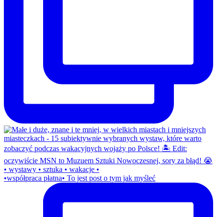
•współpraca płatna• To jest post o tym jak myśleć