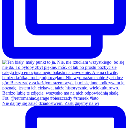
Nie dajmy się zalać dziadostwem. Zasługujemy na wi