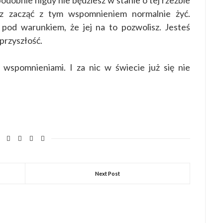
odobnie nigdy nie będziesz w stanie o tej rzeźbie
z zacząć z tym wspomnieniem normalnie żyć.
 pod warunkiem, że jej na to pozwolisz. Jesteś
przyszłość.
 wspomnieniami. I za nic w świecie już się nie
Next Post