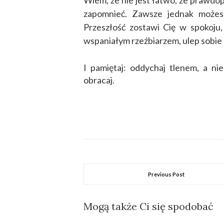
Wiem, że nie jest łatwo, że prawdop
zapomnieć. Zawsze jednak możes
Przeszłość zostawi Cię w spokoju,
wspaniałym rzeźbiarzem, ulep sobie 
I pamiętaj: o
ddychaj tlenem, a nie
obracaj.
Previous Post
Mogą także Ci się spodobać