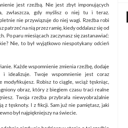
enie jest rzeźbą. Nie jest zbyt imponujących
a, zwłaszcza, gdy myślisz o niej tu i teraz.
pletnie nie przywiązuje do niej wagi. Rzeźba robi
sz patrzeć na nią przez ramię, kiedy oddalasz się od
ach. Po paru miesiącach zaczynasz się zastanawiać:
skie? Nie, to był wyjątkowo niespotykany odcień
wianie. Każde wspomnienie zmienia rzeźbę, dodaje
a i idealizuje. Twoje wspomnienie jest coraz
e modyfikujesz. Robisz to ciągle, wciąż tęskniąc,
gniony obraz, który z biegiem czasu traci realne
niesz. Twoja rzeźba przybrała niewyobrażalnie
 z tęsknoty. I z fikcji. Sam już nie pamiętasz, jaki
pewno był najpiękniejszy na świecie.