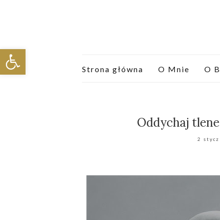
Otwórz pasek narzędzi
Strona główna
O Mnie
O B
Oddychaj tlen
2 styc