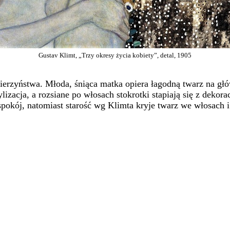
Gustav Klimt, „Trzy okresy życia kobiety”, detal, 1905
ierzyństwa. Młoda, śniąca matka opiera łagodną twarz na głó
zacja, a rozsiane po włosach stokrotki stapiają się z dekorac
spokój, natomiast starość wg Klimta kryje twarz we włosach i