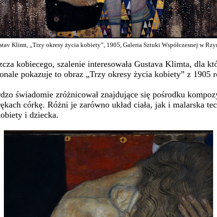
tav Klimt, „Trzy okresy życia kobiety”, 1905, Galeria Sztuki Współczesnej w Rz
szcza kobiecego, szalenie interesowała Gustava Klimta, dla k
konale pokazuje to obraz „Trzy okresy życia kobiety” z 1905 
zo świadomie zróżnicował znajdujące się pośrodku kompozycji
ękach córkę. Różni je zarówno układ ciała, jak i malarska te
obiety i dziecka.