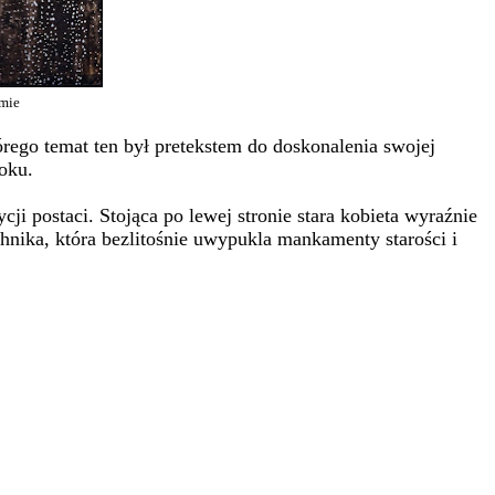
ymie
tórego temat ten był pretekstem do doskonalenia swojej
roku.
 postaci. Stojąca po lewej stronie stara kobieta wyraźnie
chnika, która bezlitośnie uwypukla mankamenty starości i