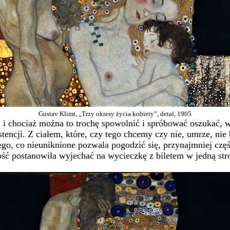
Gustav Klimt, „Trzy okresy życia kobiety”, detal, 1905
i chociaż można to trochę spowolnić i spróbować oszukać, w r
tencji. Z ciałem, które, czy tego chcemy czy nie, umrze, nie
go, co nieuniknione pozwala pogodzić się, przynajmniej częś
ość postanowiła wyjechać na wycieczkę z biletem w jedną str