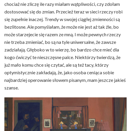
chociaż nie zliczę ile razy miałam wątpliwości, czy zdołam
dostosować się do zmian. Przecież teraz w sieci rzeczy robi
się zupełnie inaczej. Trendy w swojej ciągłej zmienności są
bezlitosne. Ale pomyślałam, że może nie jest aż tak źle, bo
może starzejecie się razem ze mną. I może pewnych rzeczy
nie trzeba zmieniać, bo są na tyle uniwersalne, że zawsze
zadziałają. Głęboko w to wierzę, bo bardzo chce mieć dla
kogo ćwiczyć te nieszczęsne palce. Niektórzy twierdzą, że
już mało komu chce się czytać, ale są też tacy, którzy
optymistycznie zakładają, że, jako osoba ceniąca sobie
najbardziej operowanie słowem pisanym, mam jeszcze jakieś
szanse.