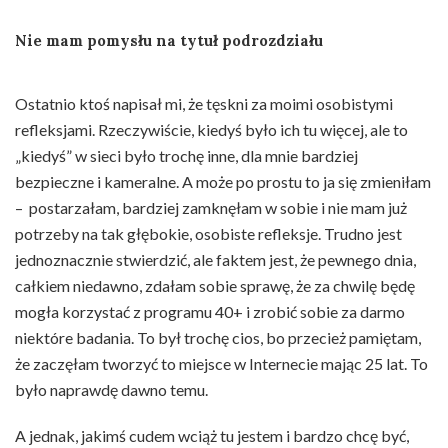
Nie mam pomysłu na tytuł podrozdziału
Ostatnio ktoś napisał mi, że tęskni za moimi osobistymi
refleksjami. Rzeczywiście, kiedyś było ich tu więcej, ale to
„kiedyś” w sieci było trochę inne, dla mnie bardziej
bezpieczne i kameralne. A może po prostu to ja się zmieniłam
– postarzałam, bardziej zamknęłam w sobie i nie mam już
potrzeby na tak głębokie, osobiste refleksje. Trudno jest
jednoznacznie stwierdzić, ale faktem jest, że pewnego dnia,
całkiem niedawno, zdałam sobie sprawę, że za chwilę będę
mogła korzystać z programu 40+ i zrobić sobie za darmo
niektóre badania. To był trochę cios, bo przecież pamiętam,
że zaczęłam tworzyć to miejsce w Internecie mając 25 lat. To
było naprawdę dawno temu.
A jednak, jakimś cudem wciąż tu jestem i bardzo chcę być,