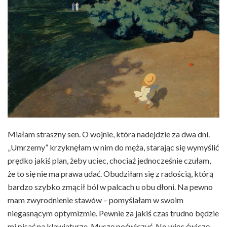
Miałam straszny sen. O wojnie, która nadejdzie za dwa dni.
„Umrzemy” krzyknęłam w nim do męża, starając się wymyślić
prędko jakiś plan, żeby uciec, chociaż jednocześnie czułam,
że to się nie ma prawa udać. Obudziłam się z radością, którą
bardzo szybko zmącił ból w palcach u obu dłoni. Na pewno
mam zwyrodnienie stawów – pomyślałam w swoim
niegasnącym optymizmie. Pewnie za jakiś czas trudno będzie
mi pisać na klawiaturze. Muszę poćwiczyć. No więc ćwiczę,