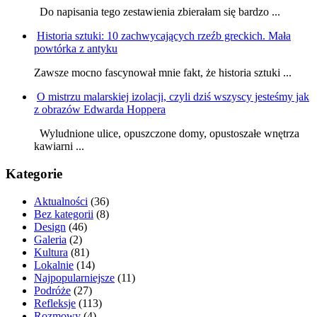
Do napisania tego zestawienia zbierałam się bardzo ...
Historia sztuki: 10 zachwycających rzeźb greckich. Mała
powtórka z antyku
Zawsze mocno fascynował mnie fakt, że historia sztuki ...
O mistrzu malarskiej izolacji, czyli dziś wszyscy jesteśmy jak
z obrazów Edwarda Hoppera
Wyludnione ulice, opuszczone domy, opustoszałe wnętrza
kawiarni ...
Kategorie
Aktualności
(36)
Bez kategorii
(8)
Design
(46)
Galeria
(2)
Kultura
(81)
Lokalnie
(14)
Najpopularniejsze
(11)
Podróże
(27)
Refleksje
(113)
Rozmowy
(4)