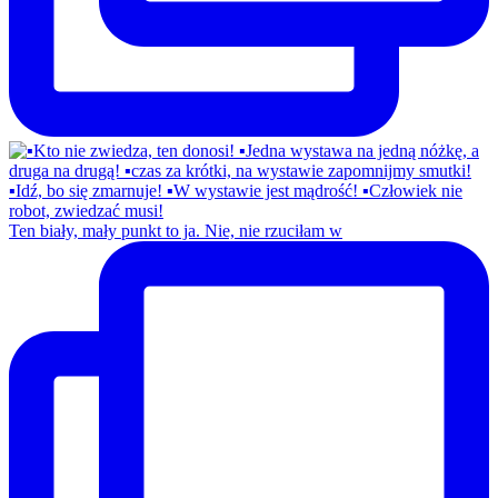
Ten biały, mały punkt to ja. Nie, nie rzuciłam w