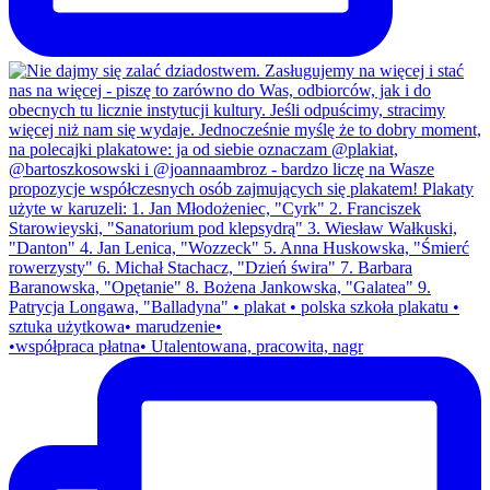
•współpraca płatna• Utalentowana, pracowita, nagr