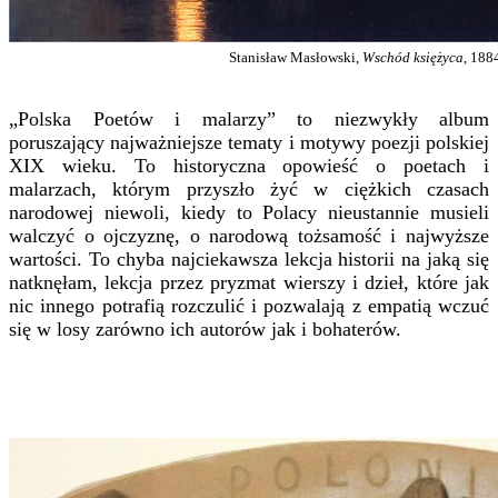
Stanisław Masłowski,
Wschód księżyca
, 188
„Polska Poetów i malarzy” to niezwykły album
poruszający najważniejsze tematy i motywy poezji polskiej
XIX wieku. To historyczna opowieść o poetach i
malarzach, którym przyszło żyć w ciężkich czasach
narodowej niewoli, kiedy to Polacy nieustannie musieli
walczyć o ojczyznę, o narodową tożsamość i najwyższe
wartości. To chyba najciekawsza lekcja historii na jaką się
natknęłam, lekcja przez pryzmat wierszy i dzieł, które jak
nic innego potrafią rozczulić i pozwalają z empatią wczuć
się w losy zarówno ich autorów jak i bohaterów.