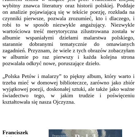
wybitny znawca literatury oraz historii polskiej. Poddaje
on analizie pojawiającą się w tekście poezję, rozkłada na
czynniki pierwsze, pozwala zrozumieć, kto i dlaczego, i
robi to w sposób niezwykle angażujący. Niezwykle
wartościowa treść merytoryczna zilustrowana została w
albumie wspaniałymi dziełami malarstwa polskiego,
starannie dobranymi tematycznie do omawianych
zagadnień. Przyznam, że wiele z tych obrazów zobaczyłam
w albumie po raz pierwszy i każda kolejna strona
pozwalała odkryć nowe, poruszające dzieło.
„Polska Petów i malarzy” to piękny album, który warto i
trzeba mieć w domowej biblioteczce, zarówno jako zbiór
wyjątkowej poezji, doskonałej sztuki, ale także jako ważne
świadectwo tego, w jakim trudzie i poświęceniu
kształtowała się nasza Ojczyzna.
Franciszek