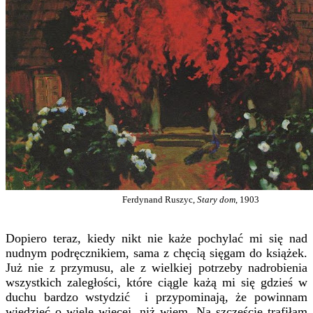
Ferdynand Ruszyc,
Stary dom
, 1903
Dopiero teraz, kiedy nikt nie każe pochylać mi się nad
nudnym podręcznikiem, sama z chęcią sięgam do książek.
Już nie z przymusu, ale z wielkiej potrzeby nadrobienia
wszystkich zaległości, które ciągle każą mi się gdzieś w
duchu bardzo wstydzić i przypominają, że powinnam
wiedzieć o wiele więcej, niż wiem. Na szczęście trafiłam