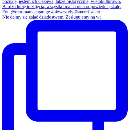
Nie dajmy się zalać dziadostwem. Zasługujemy na wi