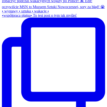
•współpraca płatna• To jest post o tym jak myśleć