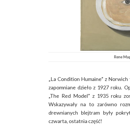
Rene Magr
„
La Condition Humaine” z Norwich t
zapomniane dzieło z 1927 roku. Op
„The Red Model” z 1935 roku zost
Wskazywały na to zarówno rozmi
drewnianych blejtram były pokryt
czwarta, ostatnia część!