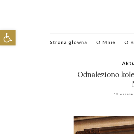
Otwórz pasek narzędzi
Strona główna
O Mnie
O B
Aktu
Odnaleziono kole
13 wrześn