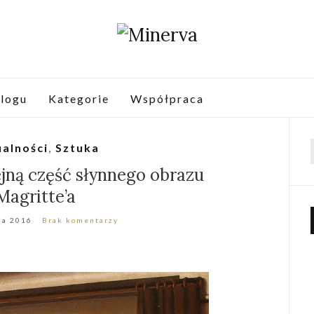
logu
Kategorie
Współpraca
alności
,
Sztuka
f
jną część słynnego obrazu
Magritte’a
ia 2016
Brak komentarzy