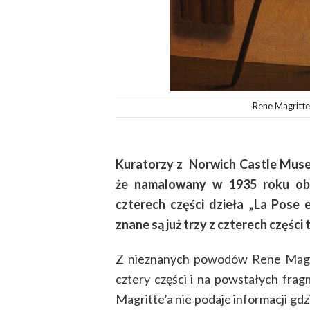
Rene Magritte,
Kuratorzy z
Norwich Castle Museu
że namalowany w 1935 roku obra
czterech części dzieła „La Pose 
znane są już trzy z czterech części
Z nieznanych powodów Rene Magri
cztery części i na powstałych fra
Magritte’a nie podaje informacji gdz