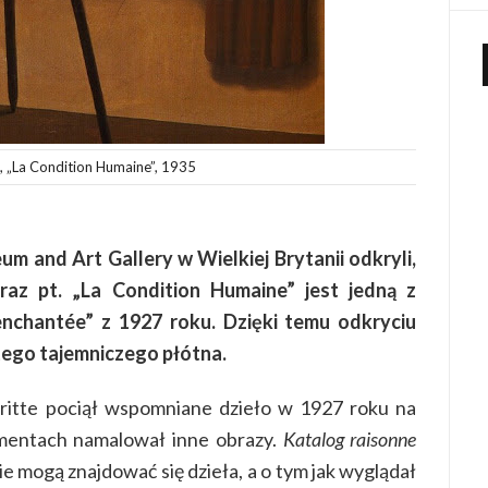
 „
La Condition Humaine”, 1935
m and Art Gallery w Wielkiej Brytanii odkryli,
z pt. „La Condition Humaine” jest jedną z
enchantée” z 1927 roku. Dzięki temu odkryciu
 tego tajemniczego płótna.
tte pociął wspomniane dzieło w 1927 roku na
gmentach namalował inne obrazy.
Katalog raisonne
ie mogą znajdować się dzieła, a o tym jak wyglądał