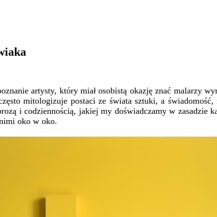
wiaka
 poznanie artysty, który miał osobistą okazję znać malarzy
sto mitologizuje postaci ze świata sztuki, a świadomość, 
 prozą i codziennością, jakiej my doświadczamy w zasadzie k
z nimi oko w oko.