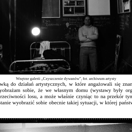
Wnętrze galerii „Czyszczenie dywanów”, fot. archiwum artysty
wką do działań artystycznych, w które angażowali się znan
yobrażam sobie, że we własnym domu (wystawy były o
a przeciwności losu, a może właśnie czyniąc to na przekór 
stanie wyobrazić sobie obecnie takiej sytuacji, w której pań