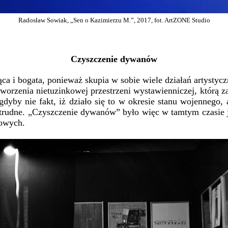
Radosław Sowiak, „Sen o Kazimierzu M.”, 2017, fot. ArtZONE Studio
Czyszczenie dywanów
ąca i bogata, ponieważ skupia w sobie wiele działań artystycz
 stworzenia nietuzinkowej przestrzeni wystawienniczej, któ
dyby nie fakt, iż działo się to w okresie stanu wojennego,
 trudne. „Czyszczenie dywanów” było więc w tamtym czasie j
sowych.