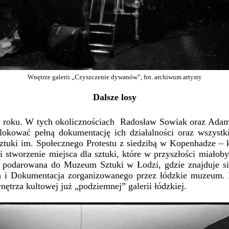
Wnętrze galerii „Czyszczenie dywanów”, fot. archiwum artysty
Dalsze losy
 roku. W tych okolicznościach Radosław Sowiak oraz Adam 
kować pełną dokumentację ich działalności oraz wszystkie 
 Sztuki im. Społecznego Protestu z siedzibą w Kopenhadze –
 i stworzenie miejsca dla sztuki, które w przyszłości miało
h podarowana do Muzeum Sztuki w Łodzi, gdzie znajduje się 
a i Dokumentacja zorganizowanego przez łódzkie muzeum.
ętrza kultowej już „podziemnej” galerii łódzkiej.