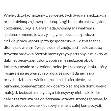
Wiele odczytać możemy z sylwetek tych dwojga, siedzących
przed bieloną zrębową chałupą. Nogi bose, ubrania wiejskie,
codzienne, ubogie. Cera śniada, wysmagana wiatrem i
spalona słońcem, towarzyszącym nieustannie podczas
ciężkiej pracy w polu i przy gospodarstwie. Te zniszczone
dłonie tak wiele mówią o trudzie i znoju, jaki niesie ze sobą
fizyczna harówka. Wzrok mężczyzny wpatrzony jest jakby w
dal, nieobecny, zamyślony. Spojrzenie siedzącej obok
kobiety, równie przytępione, pełne jest rozpaczy i bólu, który
rysuje się na jej twarzy i sprawia, że spoglądanie na nią
przychodzi nam z wielkim trudem. Ich cierpienie jest
ogromne, ponieważ tuż obok oparto o ścianę ich domu wieko
małej, dziecięcej trumny. Jego intensywny, niebieski kolor
cały czas zmusza nas do zerkania w tamtą stronę i sprawia, że
jest to zdecydowanie kluczowy element całej kompozycji.