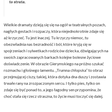
to strata.
Wielkie dramaty dzieją się się na ogół w teatralnych pozach,
nagłych gestach i rozpaczy, która niejednokrotnie zdaje się
aż krzyczeć. Tu jest inaczej. Tu krzyczy niemoc, tu
obezwładnia nas bezradność i ból, które kryją się w
spojrzeniach i sylwetkach rodziców dziecka, dźwigających na
swoich zapracowanych barkach kolejne bolesne życiowe
doświadczenie. W obrazie Gierymskiego na próżno szukać
rozmachu i głośnego lamentu. „Trumna chłopska” to obraz
przejmującej ciszy, takiej, która dotyka dna duszy i zostawia
trwałe rany na zrozpaczonym sercu. I tylko pies, tylko on
zdaje się być ponad to, a jego łagodny sen przypomina, że
choć stała się rzecz straszna, to życie musi toczyć się dalej.