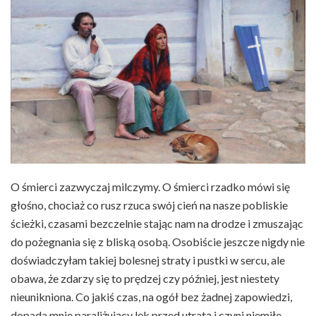
O śmierci zazwyczaj milczymy. O śmierci rzadko mówi się
głośno, chociaż co rusz rzuca swój cień na nasze pobliskie
ścieżki, czasami bezczelnie stając nam na drodze i zmuszając
do pożegnania się z bliską osobą. Osobiście jeszcze nigdy nie
doświadczyłam takiej bolesnej straty i pustki w sercu, ale
obawa, że zdarzy się to prędzej czy później, jest niestety
nieunikniona. Co jakiś czas, na ogół bez żadnej zapowiedzi,
dopada mnie paraliżujący lęk przed utratą i czyni niemiłe