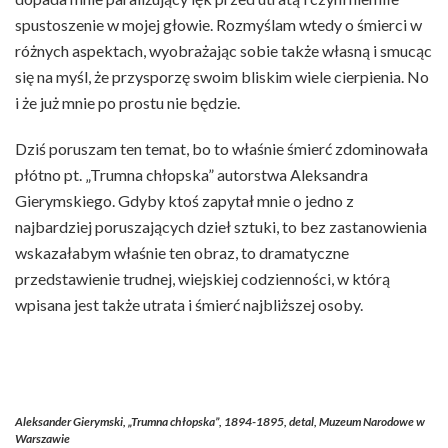
spustoszenie w mojej głowie. Rozmyślam wtedy o śmierci w
różnych aspektach, wyobrażając sobie także własną i smucąc
się na myśl, że przysporzę swoim bliskim wiele cierpienia. No
i że już mnie po prostu nie będzie.
Dziś poruszam ten temat, bo to właśnie śmierć zdominowała
płótno pt. „Trumna chłopska” autorstwa Aleksandra
Gierymskiego. Gdyby ktoś zapytał mnie o jedno z
najbardziej poruszających dzieł sztuki, to bez zastanowienia
wskazałabym właśnie ten obraz, to dramatyczne
przedstawienie trudnej, wiejskiej codzienności, w którą
wpisana jest także utrata i śmierć najbliższej osoby.
Aleksander Gierymski, „Trumna chłopska”, 1894-1895, detal, Muzeum Narodowe w
Warszawie