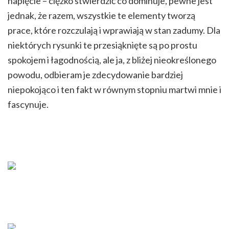
napięcie – ciężko stwierdzić co dominuje, pewne jest
jednak, że razem, wszystkie te elementy tworzą
prace, które rozczulają i wprawiają w stan zadumy. Dla
niektórych rysunki te przesiąknięte są po prostu
spokojem i łagodnością, ale ja, z bliżej nieokreślonego
powodu, odbieram je zdecydowanie bardziej
niepokojąco i ten fakt w równym stopniu martwi mnie i
fascynuje.