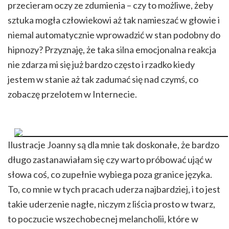
przecieram oczy ze zdumienia – czy to możliwe, żeby
sztuka mogła człowiekowi aż tak namieszać w głowie i
niemal automatycznie wprowadzić w stan podobny do
hipnozy? Przyznaję, że taka silna emocjonalna reakcja
nie zdarza mi się już bardzo często i rzadko kiedy
jestem w stanie aż tak zadumać się nad czymś, co
zobaczę przelotem w Internecie.
Ilustracje Joanny są dla mnie tak doskonałe, że bardzo
długo zastanawiałam się czy warto próbować ująć w
słowa coś, co zupełnie wybiega poza granice języka.
To, co mnie w tych pracach uderza najbardziej, i to jest
takie uderzenie nagłe, niczym z liścia prosto w twarz,
to poczucie wszechobecnej melancholii, które w