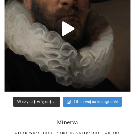
Wczytaj więcej...
Obserwuj na Instagramie
Minerva
Olsen WordPress Theme
by
CSSIgniter
|
Opieka