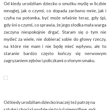
Od kiedy urodziłam dziecko o smutku myślę w liczbie
mnogiej, jak o czymś, co dopada zarówno mnie, jak i
czyha na potomka, być może właśnie teraz, gdy śpi,
gdy śni o czymś, co sprawia, że jego słodka mała warga
zaczyna niespokojnie drgać. Staram się o tym nie
myśleć za wiele, nie dobierać sobie do głowy rzeczy,
na które nie mam i nie będę mieć wpływu, ale to
staranie bardzo często kończy się nerwowym
zagryzaniem zębów i policzkami o słonym smaku.
Od kiedy urodziłam dziecko inaczej też patrzę na
sztukę i chociaż wydaje się to już niemożliwe, mój