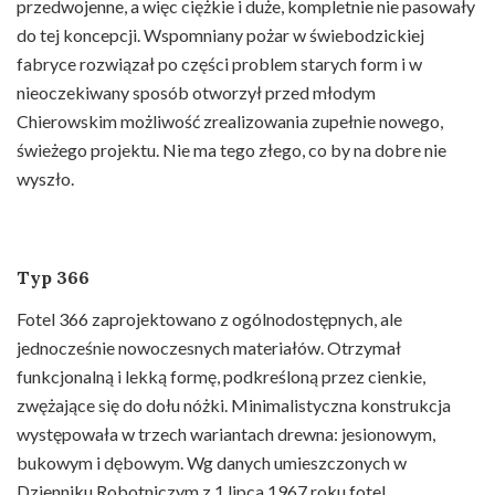
przedwojenne, a więc ciężkie i duże, kompletnie nie pasowały
do tej koncepcji. Wspomniany pożar w świebodzickiej
fabryce rozwiązał po części problem starych form i w
nieoczekiwany sposób otworzył przed młodym
Chierowskim możliwość zrealizowania zupełnie nowego,
świeżego projektu. Nie ma tego złego, co by na dobre nie
wyszło.
Typ 366
Fotel 366 zaprojektowano z ogólnodostępnych, ale
jednocześnie nowoczesnych materiałów. Otrzymał
funkcjonalną i lekką formę, podkreśloną przez cienkie,
zwężające się do dołu nóżki. Minimalistyczna konstrukcja
występowała w trzech wariantach drewna: jesionowym,
bukowym i dębowym. Wg danych umieszczonych w
Dzienniku Robotniczym z 1 lipca 1967 roku fotel